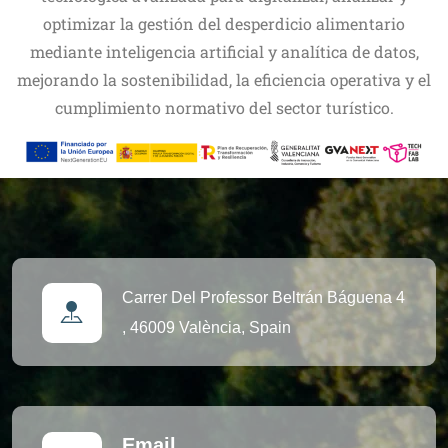
optimizar la gestión del desperdicio alimentario
mediante inteligencia artificial y analítica de datos,
mejorando la sostenibilidad, la eficiencia operativa y el
cumplimiento normativo del sector turístico.
Carrer Del Professor Beltrán Báguena 4
,
46009 València, Spain
Email